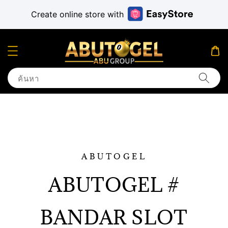
Create online store with
ค้นหา
ABUTOGEL
ABUTOGEL #
BANDAR SLOT