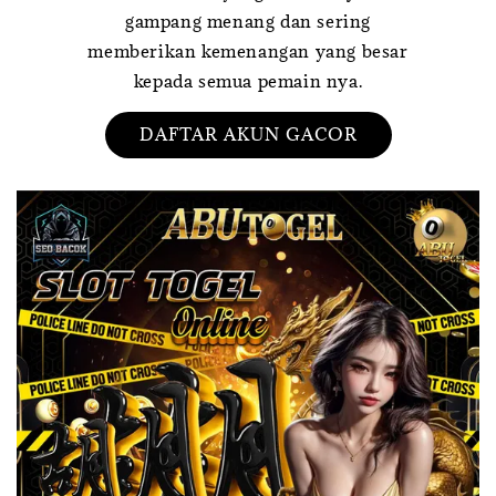
gampang menang dan sering
memberikan kemenangan yang besar
kepada semua pemain nya.
DAFTAR AKUN GACOR