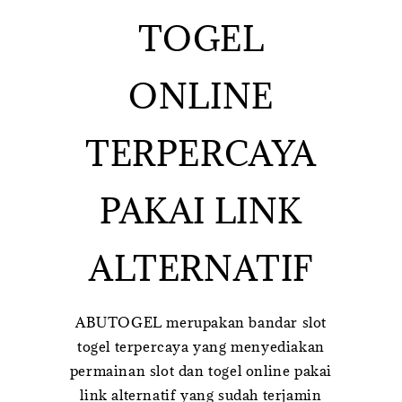
TOGEL
ONLINE
TERPERCAYA
PAKAI LINK
ALTERNATIF
ABUTOGEL merupakan bandar slot
togel terpercaya yang menyediakan
permainan slot dan togel online pakai
link alternatif yang sudah terjamin