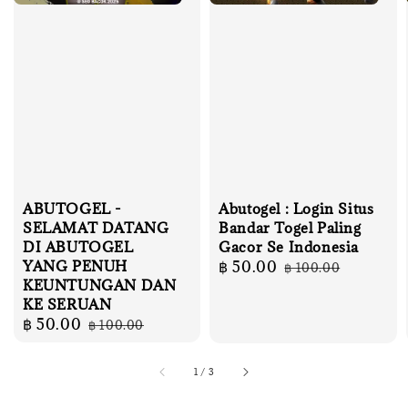
ABUTOGEL -
Abutogel : Login Situs
SELAMAT DATANG
Bandar Togel Paling
DI ABUTOGEL
Gacor Se Indonesia
YANG PENUH
Sale
฿ 50.00
Regular
฿ 100.00
KEUNTUNGAN DAN
price
price
KE SERUAN
Sale
฿ 50.00
Regular
฿ 100.00
price
price
1
/
3