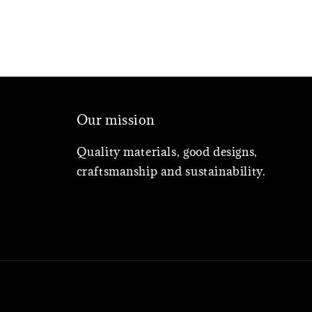
Our mission
Quality materials, good designs,
craftsmanship and sustainability.