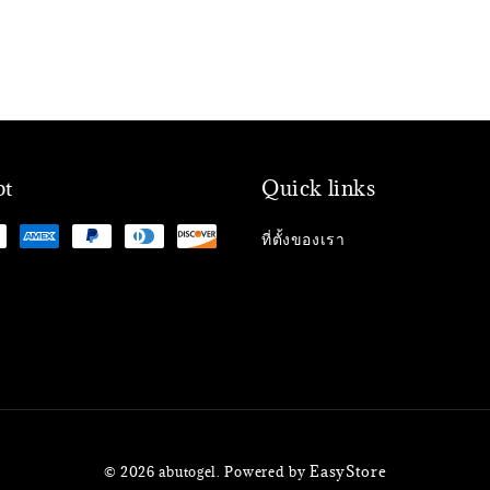
pt
Quick links
ที่ตั้งของเรา
EasyStore
© 2026 abutogel. Powered by