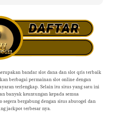
erupakan bandar slot dana dan slot qris terbaik
kan berbagai permainan slot online dengan
aran terlengkap. Selain itu situs yang satu ini
an banyak keuntungan kepada semua
 segera bergabung dengan situs abutogel dan
ng jackpot terbesar nya.