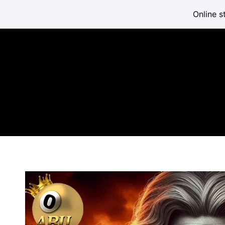
Online s