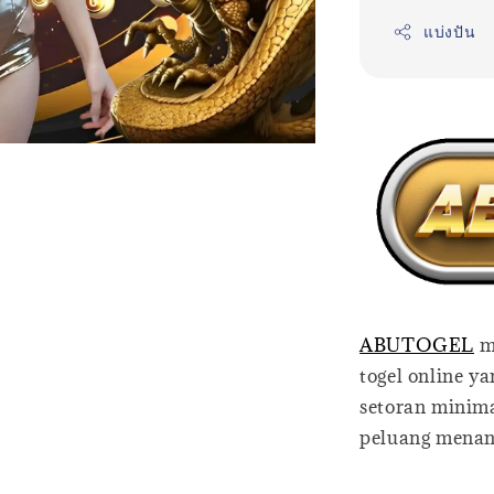
แบ่งปัน
ABUTOGEL
me
togel online 
setoran minim
peluang menang