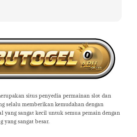
rupakan situs penyedia permainan slot dan
yang selalu memberikan kemudahan dengan
al yang sangat kecil untuk semua pemain dengan
 yang sangat besar.