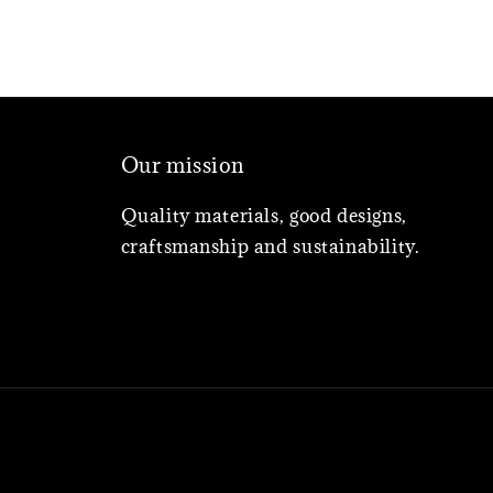
Our mission
Quality materials, good designs,
craftsmanship and sustainability.