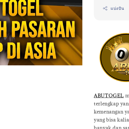
แบ่งปัน
ABUTOGEL
me
terlengkap ya
kemenangan yan
yang bisa kali
banyak dan san