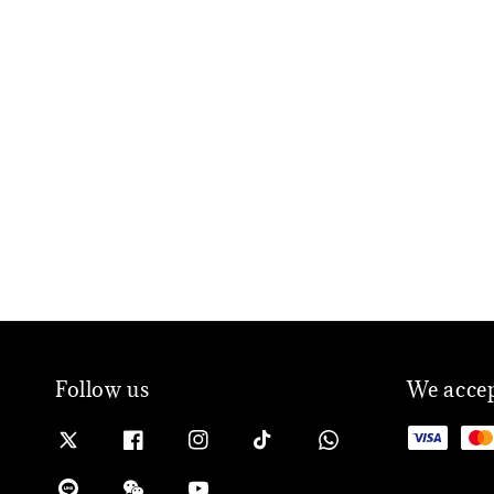
Follow us
We acce