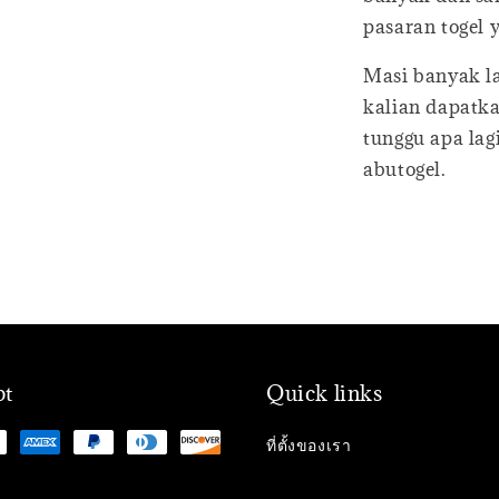
pasaran togel 
Masi banyak l
kalian dapatka
tunggu apa lag
abutogel.
pt
Quick links
ที่ตั้งของเรา