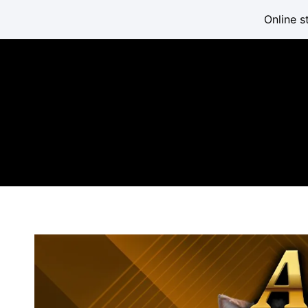
Online s