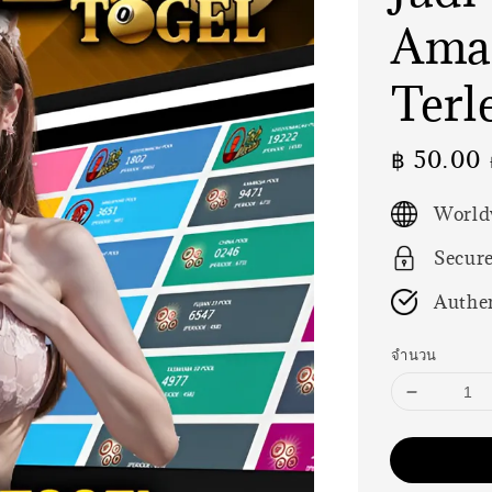
Ama
Terl
Sale
฿ 50.00
price
World
Secur
Authen
จำนวน