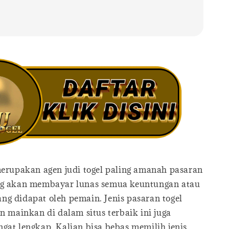
rupakan agen judi togel paling amanah pasaran
ng akan membayar lunas semua keuntungan atau
g didapat oleh pemain. Jenis pasaran togel
an mainkan di dalam situs terbaik ini juga
gat lengkap. Kalian bisa bebas memilih jenis