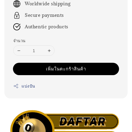
Worldwide shipping
Secure payments
Authentic products
จำนวน
เพิ่มในตะกร้าสินค้า
แบ่งปัน