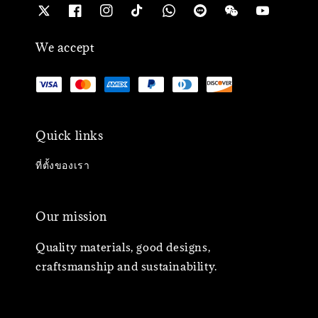
We accept
Quick links
ที่ตั้งของเรา
Our mission
Quality materials, good designs,
craftsmanship and sustainability.